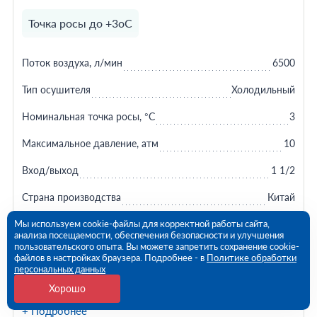
Точка росы до +3оС
Поток воздуха, л/мин
6500
Тип осушителя
Холодильный
Номинальная точка росы, °C
3
Максимальное давление, атм
10
Вход/выход
1 1/2
Страна производства
Китай
Мы используем cookie-файлы для корректной работы сайта,
ЗАКАЗАТЬ
анализа посещаемости, обеспечения безопасности и улучшения
пользовательского опыта. Вы можете запретить сохранение cookie-
файлов в настройках браузера. Подробнее - в
Политике обработки
В КОРЗИНУ
персональных данных
124 729 ₽
Хорошо
+ Подробнее