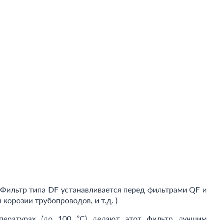
 Фильтр типа DF устанавливается перед фильтрами QF и
орозии трубопроводов, и т.д. )
пературах (до 100 °С) делают этот фильтр лучшим