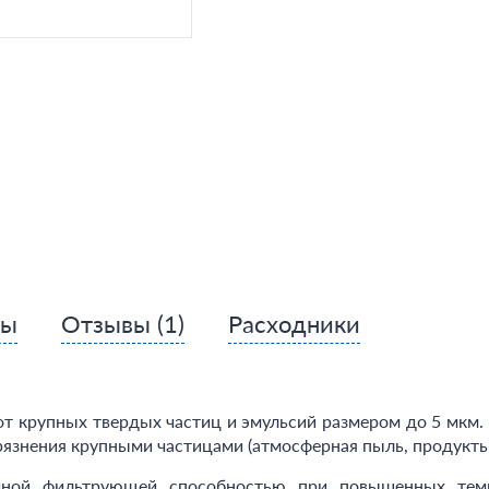
сы
Отзывы
(1)
Расходники
от крупных твердых частиц и эмульсий размером до 5 мкм.
язнения крупными частицами (атмосферная пыль, продукты к
чной фильтрующей способностью при повышенных тем