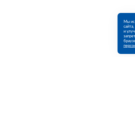
Мы ис
сайта
и улу
запрет
брауз
персо
Контакты
Полезны
Самара, Самарская обл., Волжский р-н,
Каталог
с. Преображенка, ул. Индустриальная,
1А/1 (ПВЗ)
Акции
Услуги
09:00 - 18:00 пн-пт
Полезная и
8 (846) 219-28-03
samara@rutector.ru
Доставка и 