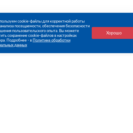
пользуем cookie-файлы для корректной работы
, анализа посещаемости, обеспечения безопасности
чшения пользовательского опыта. Вы можете
Хорошо
ить сохранение cookie-файлов в настройках
ера. Подробнее - в
Политике обработки
нальных данных
е ссылки
Компания
Стань нашим дилером
О компании
Пресс-центр
нформация
Реквизиты
оплата
Политика обработки персо