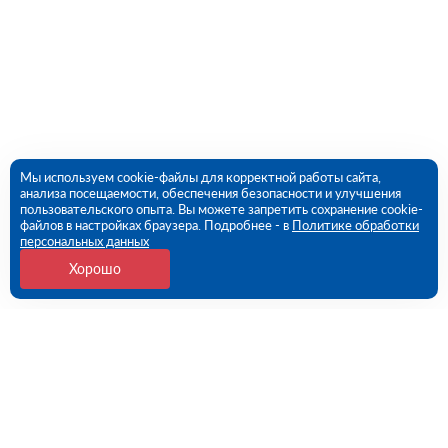
Мы используем cookie-файлы для корректной работы сайта,
анализа посещаемости, обеспечения безопасности и улучшения
пользовательского опыта. Вы можете запретить сохранение cookie-
файлов в настройках браузера. Подробнее - в
Политике обработки
персональных данных
Хорошо
Контакты
Самара, Самарская обл., Волжский р-н, с.
Преображенка, ул. Индустриальная, 1А/1 (ПВЗ)