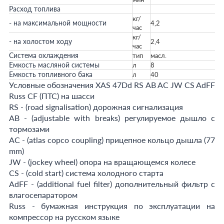
Расход топлива
кг/
- на максимальной мощности
4,2
час
кг/
- на холостом ходу
2,4
час
Система охлаждения
тип
масл.
Емкость масляной системы
л
8
Емкость топливного бака
л
40
Условные обозначения XAS 47Dd RS AB AC JW CS AdFF
Russ CF (ПТС) на шасси
RS - (road signalisation) дорожная сигнализация
AB - (adjustable with breaks) регулируемое дышло с
тормозами
AC - (atlas copco coupling) прицепное кольцо дышла (77
mm)
JW - (jockey wheel) опора на вращающемся колесе
CS - (cold start) система холодного старта
AdFF - (additional fuel filter) дополнительный фильтр с
влагосепаратором
Russ - бумажная инструкция по эксплуатации на
компрессор на русском языке