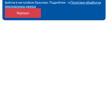
файлов в настройках браузера. Подробнее - в
Политике обработки
персональных данных
Хорошо
Контакты
Самара, Самарская обл., Волжский р-н, с.
Преображенка, ул. Индустриальная, 1А/1 (ПВЗ)
09:00 - 18:00 пн-пт
8 (846) 219-28-03
samara@rutector.ru
Напишите нам