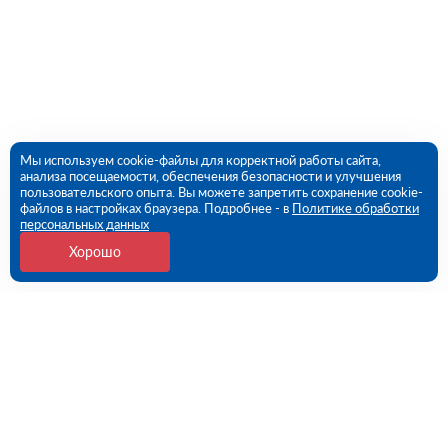
Мы используем cookie-файлы для корректной работы сайта,
анализа посещаемости, обеспечения безопасности и улучшения
пользовательского опыта. Вы можете запретить сохранение cookie-
файлов в настройках браузера. Подробнее - в
Политике обработки
персональных данных
Хорошо
Контакты
Самара, Самарская обл., Волжский р-н, с.
Преображенка, ул. Индустриальная, 1А/1 (ПВЗ)
09:00 - 18:00 пн-пт