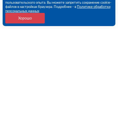
пользовательского опыта. Вы можете запретить сохранение cookie-
файлов в настройках браузера. Подробнее - в
Политике обработки
персональных данных
Хорошо
Контакты
Самара, Самарская обл., Волжский р-н, с.
Преображенка, ул. Индустриальная, 1А/1 (ПВЗ)
09:00 - 18:00 пн-пт
8 (846) 219-28-03
samara@rutector.ru
Напишите нам