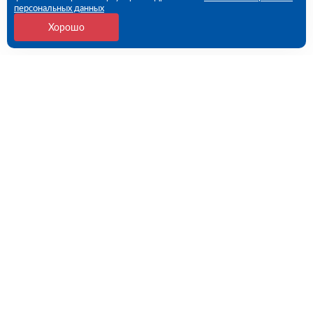
персональных данных
Хорошо
Контакты
Самара, Самарская обл., Волжский р-н, с.
Преображенка, ул. Индустриальная, 1А/1 (ПВЗ)
09:00 - 18:00 пн-пт
8 (846) 219-28-03
samara@rutector.ru
Напишите нам
Полезные ссылки