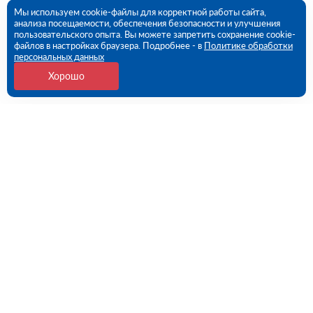
Мы используем cookie-файлы для корректной работы сайта,
анализа посещаемости, обеспечения безопасности и улучшения
пользовательского опыта. Вы можете запретить сохранение cookie-
файлов в настройках браузера. Подробнее - в
Политике обработки
персональных данных
Хорошо
Контакты
Самара, Самарская обл., Волжский р-н, с.
Преображенка, ул. Индустриальная, 1А/1 (ПВЗ)
09:00 - 18:00 пн-пт
8 (846) 219-28-03
samara@rutector.ru
Напишите нам