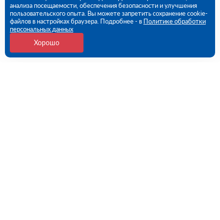
анализа посещаемости, обеспечения безопасности и улучшения
пользовательского опыта. Вы можете запретить сохранение cookie-
файлов в настройках браузера. Подробнее - в
Политике обработки
персональных данных
Хорошо
Контакты
Самара, Самарская обл., Волжский р-н, с.
Преображенка, ул. Индустриальная, 1А/1 (ПВЗ)
09:00 - 18:00 пн-пт
8 (846) 219-28-03
samara@rutector.ru
Напишите нам